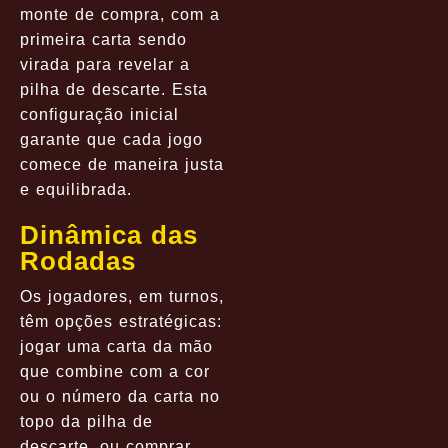
monte de compra, com a
primeira carta sendo
virada para revelar a
pilha de descarte. Esta
configuração inicial
garante que cada jogo
comece de maneira justa
e equilibrada.
Dinâmica das
Rodadas
Os jogadores, em turnos,
têm opções estratégicas:
jogar uma carta da mão
que combine com a cor
ou o número da carta no
topo da pilha de
descarte, ou comprar