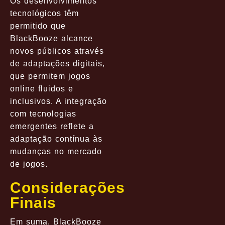
Os desenvolvimentos
tecnológicos têm
permitido que
BlackBooze alcance
novos públicos através
de adaptações digitais,
que permitem jogos
online fluidos e
inclusivos. A integração
com tecnologias
emergentes reflete a
adaptação contínua às
mudanças no mercado
de jogos.
Considerações
Finais
Em suma, BlackBooze