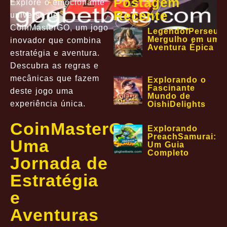
Postagem
Explore o emocionante
Recente
universo de
CoinMasterGO, um jogo
LegendofPerseus
Mergulho em uma
inovador que combina
Aventura Épica
estratégia e aventura.
Descubra as regras e
mecânicas que fazem
Explorando o
Fascinante
deste jogo uma
Mundo de
experiência única.
OishiDelights
CoinMasterGO:
Explorando
PreachSamurai:
Uma
Um Guia
Completo
Jornada de
Estratégia
e
Aventuras