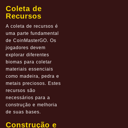
Coleta de
Recursos
A coleta de recursos é
uma parte fundamental
de CoinMasterGO. Os
jogadores devem
explorar diferentes
biomas para coletar
materiais essenciais
como madeira, pedra e
metais preciosos. Estes
recursos são
necessários para a
construção e melhoria
de suas bases.
Construção e