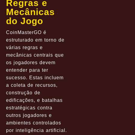
Regras e
Mecânicas
do Jogo
CoinMasterGO é
estruturado em torno de
várias regras e
mecânicas centrais que
os jogadores devem
entender para ter
sucesso. Estas incluem
a coleta de recursos,
construção de
edificações, e batalhas
estratégicas contra
outros jogadores e
ambientes controlados
por inteligência artificial.