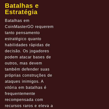
Batalhas e
Estratégia
Batalhas em
CoinMasterGO requerem
tanto pensamento
estratégico quanto
habilidades rápidas de
decisão. Os jogadores
podem atacar bases de
outros, mas devem
também defender suas
próprias construções de
ataques inimigos. A
vitória em batalhas é
frequentemente
recompensada com
recursos raros e eleva a