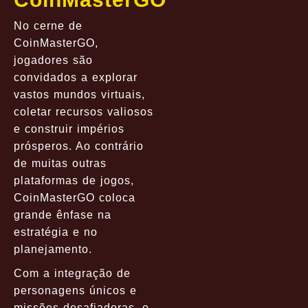
No cerne de
CoinMasterGO,
jogadores são
convidados a explorar
vastos mundos virtuais,
coletar recursos valiosos
e construir impérios
prósperos. Ao contrário
de muitas outras
plataformas de jogos,
CoinMasterGO coloca
grande ênfase na
estratégia e no
planejamento.
Com a integração de
personagens únicos e
missões desafiadoras, o