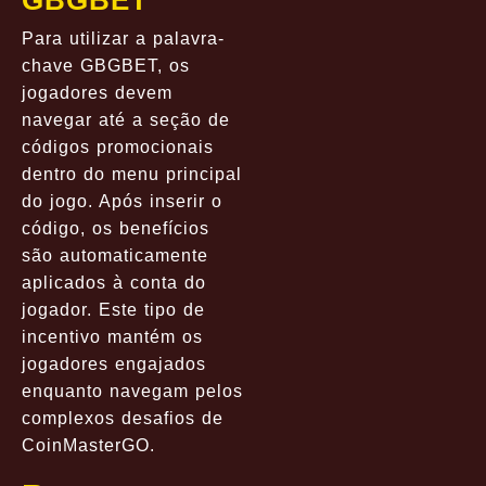
GBGBET
Para utilizar a palavra-
chave GBGBET, os
jogadores devem
navegar até a seção de
códigos promocionais
dentro do menu principal
do jogo. Após inserir o
código, os benefícios
são automaticamente
aplicados à conta do
jogador. Este tipo de
incentivo mantém os
jogadores engajados
enquanto navegam pelos
complexos desafios de
CoinMasterGO.