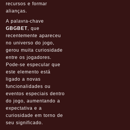
recursos e formar
alianças.
A palavra-chave
GBGBET
, que
recentemente apareceu
no universo do jogo,
gerou muita curiosidade
entre os jogadores.
Pode-se especular que
este elemento está
ligado a novas
funcionalidades ou
eventos especiais dentro
do jogo, aumentando a
expectativa e a
curiosidade em torno de
seu significado.