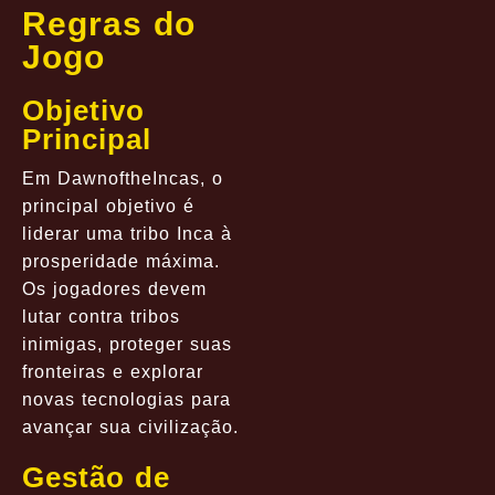
Regras do
Jogo
Objetivo
Principal
Em DawnoftheIncas, o
principal objetivo é
liderar uma tribo Inca à
prosperidade máxima.
Os jogadores devem
lutar contra tribos
inimigas, proteger suas
fronteiras e explorar
novas tecnologias para
avançar sua civilização.
Gestão de