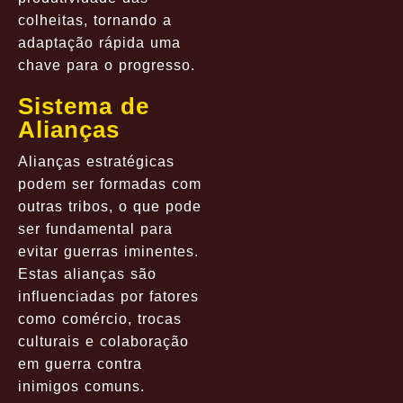
colheitas, tornando a
adaptação rápida uma
chave para o progresso.
Sistema de
Alianças
Alianças estratégicas
podem ser formadas com
outras tribos, o que pode
ser fundamental para
evitar guerras iminentes.
Estas alianças são
influenciadas por fatores
como comércio, trocas
culturais e colaboração
em guerra contra
inimigos comuns.