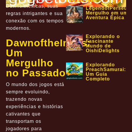
DawnoftheIncas, suas
LegendofPerseus
Mergulho em uma
regras intrigantes e sua
Aventura Épica
conexão com os tempos
modernos.
Explorando o
DawnoftheIncas:
Fascinante
Mundo de
Um
OishiDelights
Mergulho
Explorando
PreachSamurai:
no Passado
Um Guia
Completo
O mundo dos jogos está
sempre evoluindo,
trazendo novas
experiências e histórias
cativantes que
transportam os
jogadores para