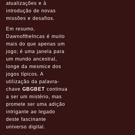
atualizações e à
introdução de novas
missões e desafios.
Em resumo,
DawnoftheIncas é muito
mais do que apenas um
jogo; é uma janela para
um mundo ancestral,
longe da mesmice dos
jogos típicos. A
utilização da palavra-
chave
GBGBET
continua
a ser um mistério, mas
promete ser uma adição
intrigante ao legado
deste fascinante
universo digital.