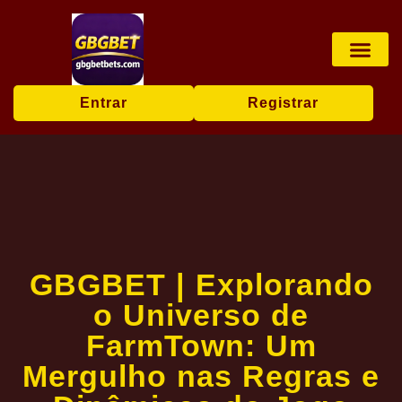
Transmissão ao vi
Jogos de cass
Ofertas exc
Notícias do Setor
Entrar
Registrar
GBGBET | Explorando
o Universo de
FarmTown: Um
Mergulho nas Regras e