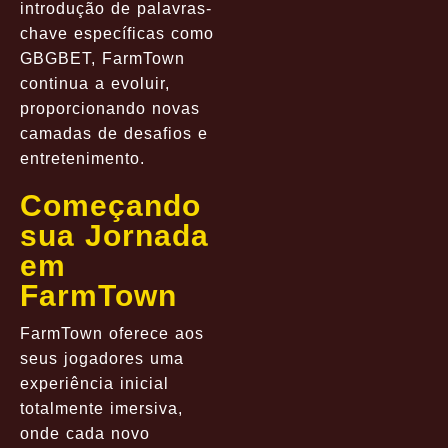
introdução de palavras-
chave específicas como
GBGBET, FarmTown
continua a evoluir,
proporcionando novas
camadas de desafios e
entretenimento.
Começando
sua Jornada
em
FarmTown
FarmTown oferece aos
seus jogadores uma
experiência inicial
totalmente imersiva,
onde cada novo