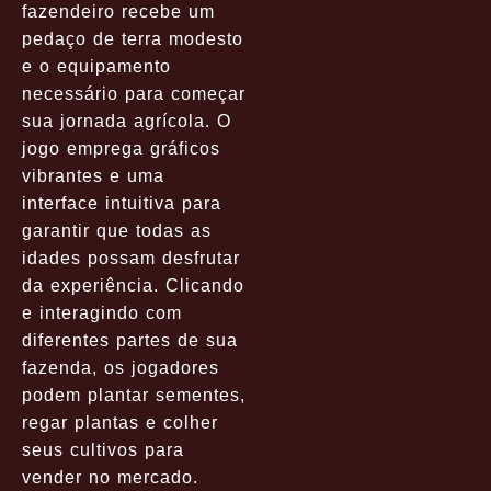
fazendeiro recebe um
pedaço de terra modesto
e o equipamento
necessário para começar
sua jornada agrícola. O
jogo emprega gráficos
vibrantes e uma
interface intuitiva para
garantir que todas as
idades possam desfrutar
da experiência. Clicando
e interagindo com
diferentes partes de sua
fazenda, os jogadores
podem plantar sementes,
regar plantas e colher
seus cultivos para
vender no mercado.