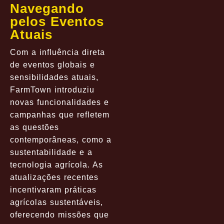
Navegando
pelos Eventos
Atuais
Com a influência direta
de eventos globais e
sensibilidades atuais,
FarmTown introduziu
novas funcionalidades e
campanhas que refletem
as questões
contemporâneas, como a
sustentabilidade e a
tecnologia agrícola. As
atualizações recentes
incentivaram práticas
agrícolas sustentáveis,
oferecendo missões que