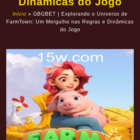
Dinâmicas do Jogo
Início
»
GBGBET | Explorando o Universo de
FarmTown: Um Mergulho nas Regras e Dinâmicas
do Jogo