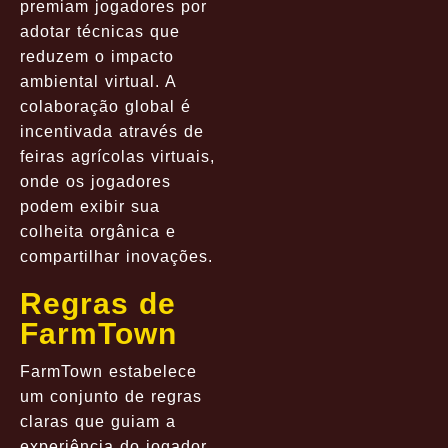
premiam jogadores por
adotar técnicas que
reduzem o impacto
ambiental virtual. A
colaboração global é
incentivada através de
feiras agrícolas virtuais,
onde os jogadores
podem exibir sua
colheita orgânica e
compartilhar inovações.
Regras de
FarmTown
FarmTown estabelece
um conjunto de regras
claras que guiam a
experiência do jogador,