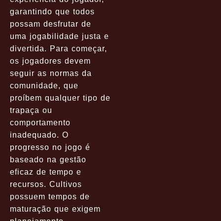
garantindo que todos
possam desfrutar de
uma jogabilidade justa e
divertida. Para começar,
os jogadores devem
seguir as normas da
comunidade, que
proíbem qualquer tipo de
trapaça ou
comportamento
inadequado. O
progresso no jogo é
baseado na gestão
eficaz de tempo e
recursos. Cultivos
possuem tempos de
maturação que exigem