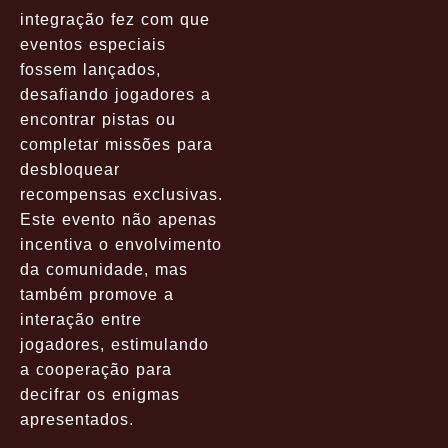
integração fez com que
eventos especiais
fossem lançados,
desafiando jogadores a
encontrar pistas ou
completar missões para
desbloquear
recompensas exclusivas.
Este evento não apenas
incentiva o envolvimento
da comunidade, mas
também promove a
interação entre
jogadores, estimulando
a cooperação para
decifrar os enigmas
apresentados.