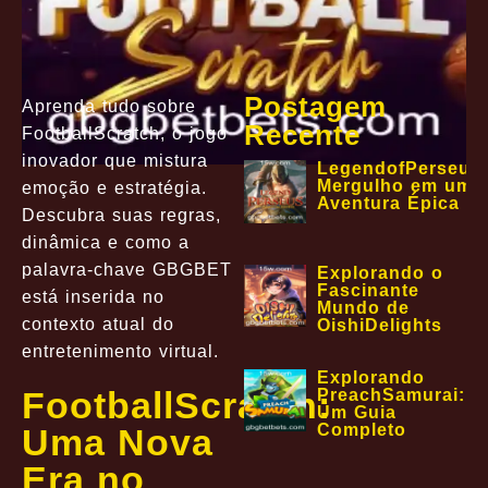
Postagem
Aprenda tudo sobre
Recente
FootballScratch, o jogo
inovador que mistura
LegendofPerseus
Mergulho em uma
emoção e estratégia.
Aventura Épica
Descubra suas regras,
dinâmica e como a
palavra-chave GBGBET
Explorando o
Fascinante
está inserida no
Mundo de
contexto atual do
OishiDelights
entretenimento virtual.
Explorando
FootballScratch:
PreachSamurai:
Um Guia
Completo
Uma Nova
Era no