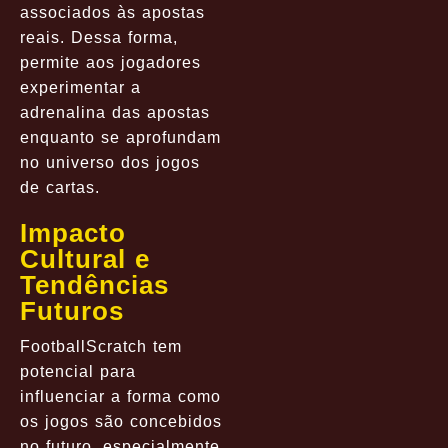
associados às apostas
reais. Dessa forma,
permite aos jogadores
experimentar a
adrenalina das apostas
enquanto se aprofundam
no universo dos jogos
de cartas.
Impacto
Cultural e
Tendências
Futuros
FootballScratch tem
potencial para
influenciar a forma como
os jogos são concebidos
no futuro, especialmente