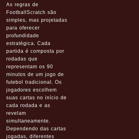
As regras de
FootballScratch são
simples, mas projetadas
para oferecer
profundidade
estratégica. Cada
partida é composta por
rodadas que
representam os 90
minutos de um jogo de
futebol tradicional. Os
jogadores escolhem
suas cartas no início de
cada rodada e as
revelam
simultaneamente.
Dependendo das cartas
jogadas, diferentes