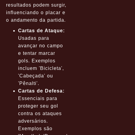
resultados podem surgir,
influenciando o placar e
o andamento da partida.
Cartas de Ataque:
Usadas para
avançar no campo
e tentar marcar
gols. Exemplos
incluem 'Bicicleta',
'Cabeçada' ou
'Pênalti'.
Cartas de Defesa:
Essenciais para
proteger seu gol
contra os ataques
adversários.
Exemplos são