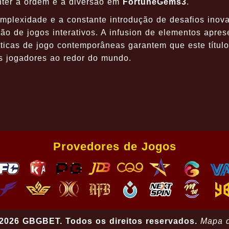
nter a ordem e a diversão em
FortuneGems3
.
plexidade e a constante introdução de desafios inova
o de jogos interativos. A infusion de elementos apre
áticas de jogo contemporâneas garantem que este título
s jogadores ao redor do mundo.
Provedores de Jogos
2026 GBGBET. Todos os direitos reservados.
Mapa d