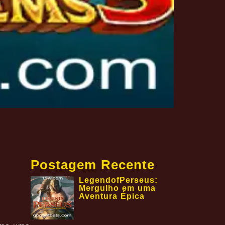
Postagem Recente
LegendofPerseus:
Mergulho em uma
Aventura Épica