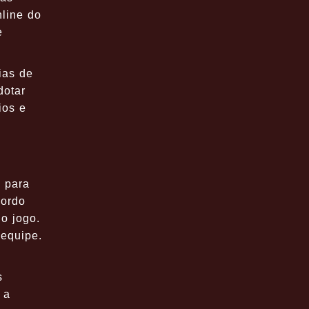
nline do
e
ias de
dotar
ios e
s para
cordo
o jogo.
 equipe.
s
 a