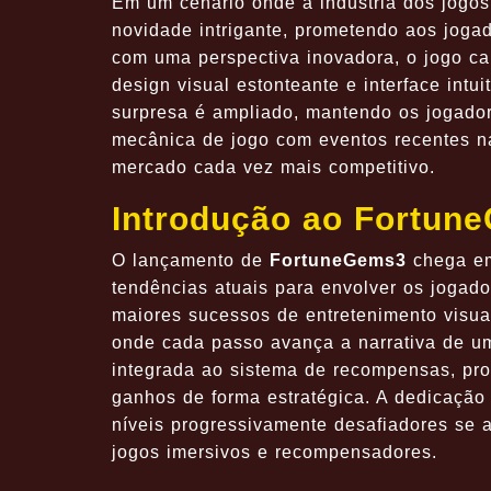
Em um cenário onde a indústria dos jogo
novidade intrigante, prometendo aos joga
com uma perspectiva inovadora, o jogo ca
design visual estonteante e interface intu
surpresa é ampliado, mantendo os jogador
mecânica de jogo com eventos recentes n
mercado cada vez mais competitivo.
Introdução ao Fortun
O lançamento de
FortuneGems3
chega em
tendências atuais para envolver os jogad
maiores sucessos de entretenimento visua
onde cada passo avança a narrativa de u
integrada ao sistema de recompensas, pro
ganhos de forma estratégica. A dedicaçã
níveis progressivamente desafiadores se
jogos imersivos e recompensadores.