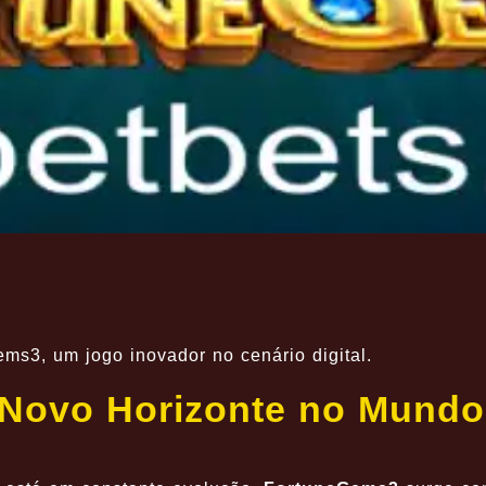
ms3, um jogo inovador no cenário digital.
Novo Horizonte no Mundo