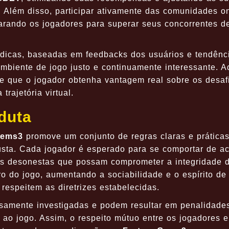
 Além disso, participar ativamente das comunidades o
parando os jogadores para superar seus concorrentes d
ódicas, baseadas em feedbacks dos usuários e tendênc
mbiente de jogo justo e continuamente interessante. A
te que o jogador obtenha vantagem real sobre os desaf
rajetória virtual.
duta
Gems3
promove um conjunto de regras claras e prática
usta. Cada jogador é esperado para se comportar de a
as desonestas que possam comprometer a integridade d
ro do jogo, aumentando a sociabilidade e o espírito de
respeitem as diretrizes estabelecidas.
osamente investigadas e podem resultar em penalidade
ao jogo. Assim, o respeito mútuo entre os jogadores e