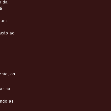
e da
tá
iram
ação ao
ente, os
ar na
ando as