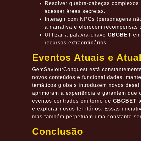
Resolver quebra-cabeças complexos q
acessar áreas secretas.
Interagir com NPCs (personagens não
a narrativa e oferecem recompensas si
Utilizar a palavra-chave
GBGBET
em 
recursos extraordinários.
Eventos Atuais e Atua
GemSaviourConquest está constantemente 
novos conteúdos e funcionalidades, mant
temáticos globais introduzem novos desaf
aprimoram a experiência e garantem que 
eventos centrados em torno de
GBGBET
t
e explorar novos territórios. Essas inicia
mas também perpetuam uma constante sen
Conclusão