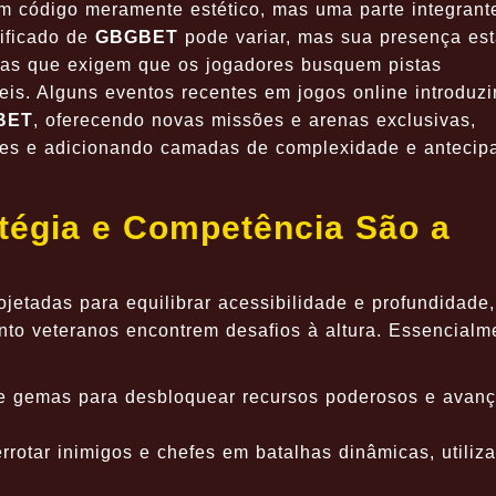
m código meramente estético, mas uma parte integrant
nificado de
GBGBET
pode variar, mas sua presença es
sas que exigem que os jogadores busquem pistas
is. Alguns eventos recentes em jogos online introduz
BET
, oferecendo novas missões e arenas exclusivas,
ores e adicionando camadas de complexidade e antecip
tégia e Competência São a
etadas para equilibrar acessibilidade e profundidade,
nto veteranos encontrem desafios à altura. Essencialm
 de gemas para desbloquear recursos poderosos e avanç
rrotar inimigos e chefes em batalhas dinâmicas, utiliz