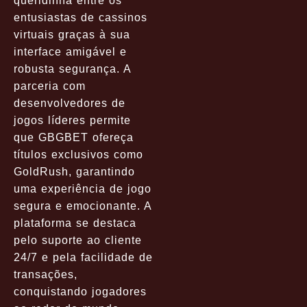
queridinha entre os
entusiastas de cassinos
virtuais graças à sua
interface amigável e
robusta segurança. A
parceria com
desenvolvedores de
jogos líderes permite
que GBGBET ofereça
títulos exclusivos como
GoldRush, garantindo
uma experiência de jogo
segura e emocionante. A
plataforma se destaca
pelo suporte ao cliente
24/7 e pela facilidade de
transações,
conquistando jogadores