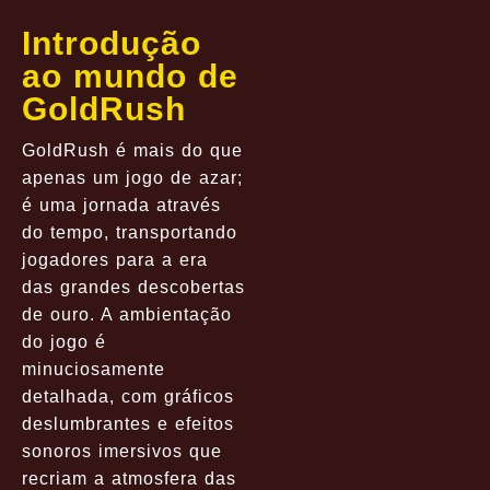
Introdução
ao mundo de
GoldRush
GoldRush é mais do que
apenas um jogo de azar;
é uma jornada através
do tempo, transportando
jogadores para a era
das grandes descobertas
de ouro. A ambientação
do jogo é
minuciosamente
detalhada, com gráficos
deslumbrantes e efeitos
sonoros imersivos que
recriam a atmosfera das