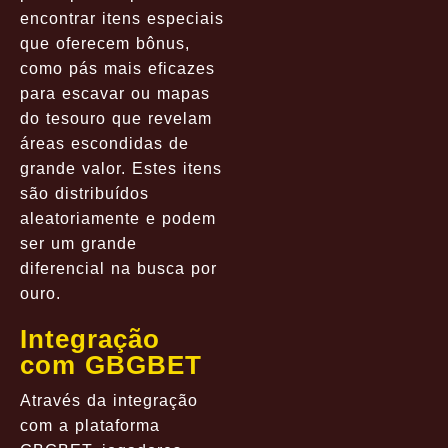
encontrar itens especiais
que oferecem bônus,
como pás mais eficazes
para escavar ou mapas
do tesouro que revelam
áreas escondidas de
grande valor. Estes itens
são distribuídos
aleatoriamente e podem
ser um grande
diferencial na busca por
ouro.
Integração
com GBGBET
Através da integração
com a plataforma