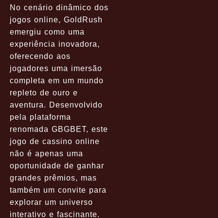
No cenário dinâmico dos
jogos online, GoldRush
emergiu como uma
experiência inovadora,
oferecendo aos
jogadores uma imersão
completa em um mundo
repleto de ouro e
aventura. Desenvolvido
pela plataforma
renomada GBGBET, este
jogo de cassino online
não é apenas uma
oportunidade de ganhar
grandes prêmios, mas
também um convite para
explorar um universo
interativo e fascinante.