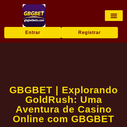
Transmissão ao vi
Jogos de cass
Ofertas exc
Notícias do Setor
Entrar
Registrar
GBGBET | Explorando
GoldRush: Uma
Aventura de Casino
Online com GBGBET