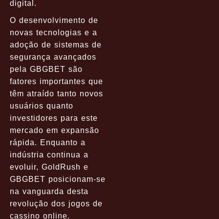
digital.
O desenvolvimento de
novas tecnologias e a
adoção de sistemas de
segurança avançados
pela GBGBET são
fatores importantes que
têm atraído tanto novos
usuários quanto
investidores para este
mercado em expansão
rápida. Enquanto a
indústria continua a
evoluir, GoldRush e
GBGBET posicionam-se
na vanguarda desta
revolução dos jogos de
cassino online.