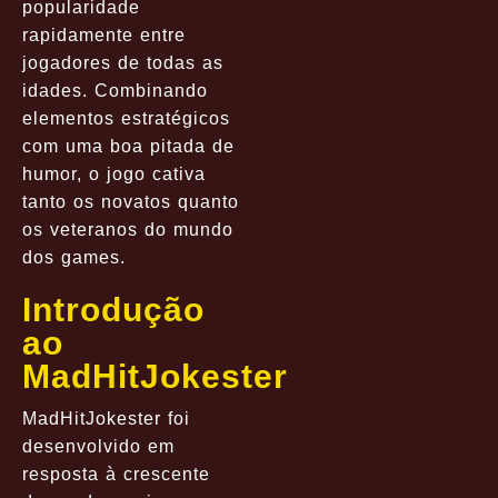
popularidade
rapidamente entre
jogadores de todas as
idades. Combinando
elementos estratégicos
com uma boa pitada de
humor, o jogo cativa
tanto os novatos quanto
os veteranos do mundo
dos games.
Introdução
ao
MadHitJokester
MadHitJokester foi
desenvolvido em
resposta à crescente