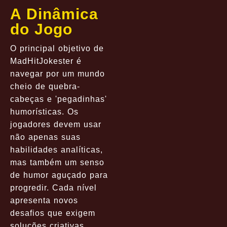
A Dinâmica
do Jogo
O principal objetivo de
MadHitJokester é
navegar por um mundo
cheio de quebra-
cabeças e 'pegadinhas'
humorísticas. Os
jogadores devem usar
não apenas suas
habilidades analíticas,
mas também um senso
de humor aguçado para
progredir. Cada nível
apresenta novos
desafios que exigem
soluções criativas,