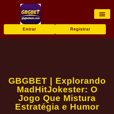
Transmissão ao vi
Jogos de cass
Ofertas exc
Notícias do Setor
Entrar
Registrar
GBGBET | Explorando
MadHitJokester: O
Jogo Que Mistura
Estratégia e Humor