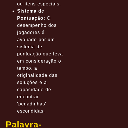
ou itens especiais.
Sistema de
Pontuação:
O
desempenho dos
jogadores é
avaliado por um
sistema de
pontuação que leva
em consideração o
tempo, a
originalidade das
soluções e a
capacidade de
encontrar
'pegadinhas'
escondidas.
Palavra-