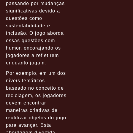
passando por mudanças
significativas devido a
questões como
sustentabilidade e
inclusão. O jogo aborda
essas questões com
humor, encorajando os
jogadores a refletirem
enquanto jogam.
Por exemplo, em um dos
níveis temáticos
baseado no conceito de
reciclagem, os jogadores
devem encontrar
maneiras criativas de
reutilizar objetos do jogo
para avançar. Esta
abordagem divertida