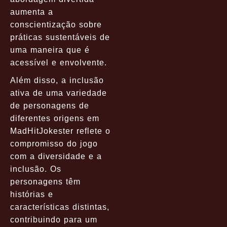
aumenta a
conscientização sobre
práticas sustentáveis de
uma maneira que é
acessível e envolvente.
Além disso, a inclusão
ativa de uma variedade
de personagens de
diferentes origens em
MadHitJokester reflete o
compromisso do jogo
com a diversidade e a
inclusão. Os
personagens têm
histórias e
características distintas,
contribuindo para um