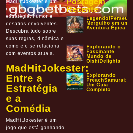
Postagem
MadHitJokester é um
Recente
novo jogo que combina
estratégia, humor e
LegendofPerseus
Mergulho em uma
desafios envolventes.
Aventura Épica
Descubra tudo sobre
suas regras, dinâmica e
como ele se relaciona
Explorando o
Fascinante
com eventos atuais.
Mundo de
OishiDelights
MadHitJokester:
Entre a
Explorando
PreachSamurai:
Um Guia
Estratégia
Completo
e a
Comédia
MadHitJokester é um
jogo que está ganhando