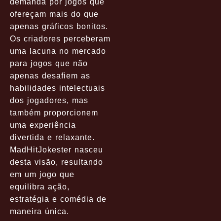
demanda por jogos que
ofereçam mais do que
apenas gráficos bonitos.
Os criadores perceberam
uma lacuna no mercado
para jogos que não
apenas desafiem as
habilidades intelectuais
dos jogadores, mas
também proporcionem
uma experiência
divertida e relaxante.
MadHitJokester nasceu
desta visão, resultando
em um jogo que
equilibra ação,
estratégia e comédia de
maneira única.