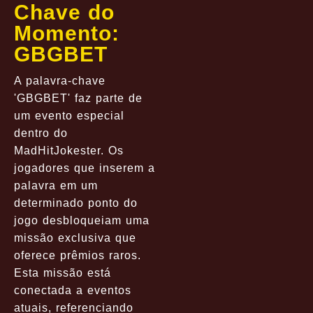
Chave do
Momento:
GBGBET
A palavra-chave
'GBGBET' faz parte de
um evento especial
dentro do
MadHitJokester. Os
jogadores que inserem a
palavra em um
determinado ponto do
jogo desbloqueiam uma
missão exclusiva que
oferece prêmios raros.
Esta missão está
conectada a eventos
atuais, referenciando