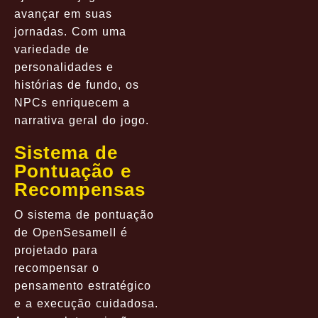
avançar em suas
jornadas. Com uma
variedade de
personalidades e
histórias de fundo, os
NPCs enriquecem a
narrativa geral do jogo.
Sistema de
Pontuação e
Recompensas
O sistema de pontuação
de OpenSesameII é
projetado para
recompensar o
pensamento estratégico
e a execução cuidadosa.