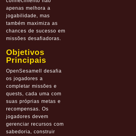
conhecimento não
apenas melhora a
jogabilidade, mas
também maximiza as
chances de sucesso em
missões desafiadoras.
Objetivos
Principais
OpenSesameII desafia
os jogadores a
completar missões e
quests, cada uma com
suas próprias metas e
recompensas. Os
jogadores devem
gerenciar recursos com
sabedoria, construir