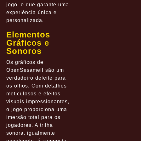
jogo, o que garante uma
experiência única e
personalizada.
Elementos
Gráficos e
Sonoros
Os gráficos de
OpenSesameII são um
verdadeiro deleite para
os olhos. Com detalhes
meticulosos e efeitos
visuais impressionantes,
o jogo proporciona uma
imersão total para os
jogadores. A trilha
sonora, igualmente
envolvente, é composta