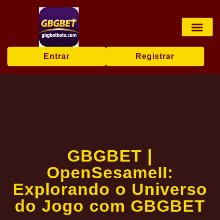
Transmissão ao vi
Jogos de cass
Ofertas exc
Notícias do Setor
Entrar
Registrar
GBGBET |
OpenSesameII:
Explorando o Universo
do Jogo com GBGBET