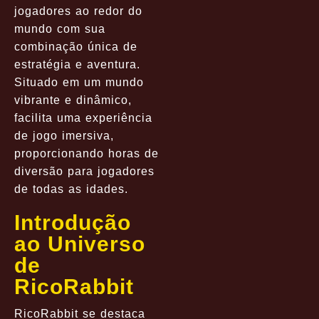
jogadores ao redor do
mundo com sua
combinação única de
estratégia e aventura.
Situado em um mundo
vibrante e dinâmico,
facilita uma experiência
de jogo imersiva,
proporcionando horas de
diversão para jogadores
de todas as idades.
Introdução
ao Universo
de
RicoRabbit
RicoRabbit se destaca