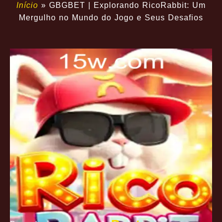
Início
»
GBGBET | Explorando RicoRabbit: Um
Mergulho no Mundo do Jogo e Seus Desafios