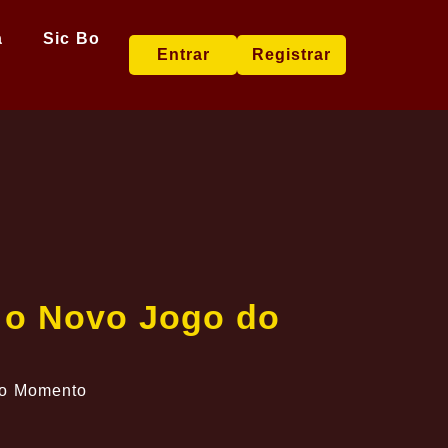
a
Sic Bo
Entrar
Registrar
 o Novo Jogo do
do Momento