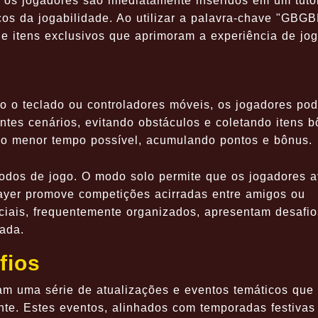
, os jogadores são imediatamente inseridos em um tutor
icos da jogabilidade. Ao utilizar a palavra-chave "GBG
e itens exclusivos que aprimoram a experiência de jog
do o teclado ou controladores móveis, os jogadores po
ntes cenários, evitando obstáculos e coletando itens b
l no menor tempo possível, acumulando pontos e bônus.
odos de jogo. O modo solo permite que os jogadores 
layer promove competições acirradas entre amigos ou
iais, frequentemente organizados, apresentam desafio
ada.
fios
m uma série de atualizações e eventos temáticos que
te. Estes eventos, alinhados com temporadas festivas