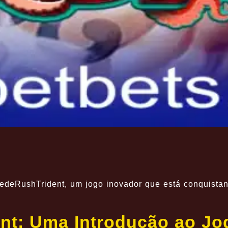
deRushTrident, um jogo inovador que está conquista
nt: Uma Introdução ao Jo