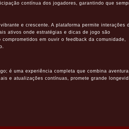
icipação contínua dos jogadores, garantindo que semp
brante e crescente. A plataforma permite interações d
ais ativos onde estratégias e dicas de jogo são
o comprometidos em ouvir o feedback da comunidade,
o.
o; é uma experiência completa que combina aventura
ais e atualizações contínuas, promete grande longevi
.