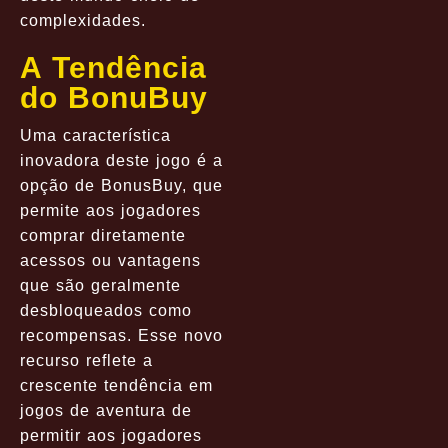
complexidades.
A Tendência
do BonuBuy
Uma característica
inovadora deste jogo é a
opção de BonusBuy, que
permite aos jogadores
comprar diretamente
acessos ou vantagens
que são geralmente
desbloqueados como
recompensas. Esse novo
recurso reflete a
crescente tendência em
jogos de aventura de
permitir aos jogadores