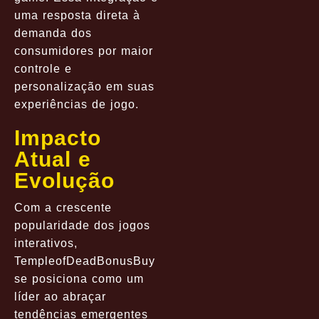
uma resposta direta à
demanda dos
consumidores por maior
controle e
personalização em suas
experiências de jogo.
Impacto
Atual e
Evolução
Com a crescente
popularidade dos jogos
interativos,
TempleofDeadBonusBuy
se posiciona como um
líder ao abraçar
tendências emergentes