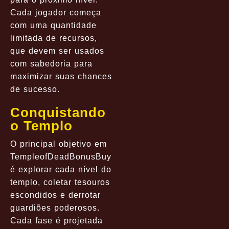
Cada jogador começa
com uma quantidade
limitada de recursos,
que devem ser usados
com sabedoria para
maximizar suas chances
de sucesso.
Conquistando
o Templo
O principal objetivo em
TempleofDeadBonusBuy
é explorar cada nível do
templo, coletar tesouros
escondidos e derrotar
guardiões poderosos.
Cada fase é projetada