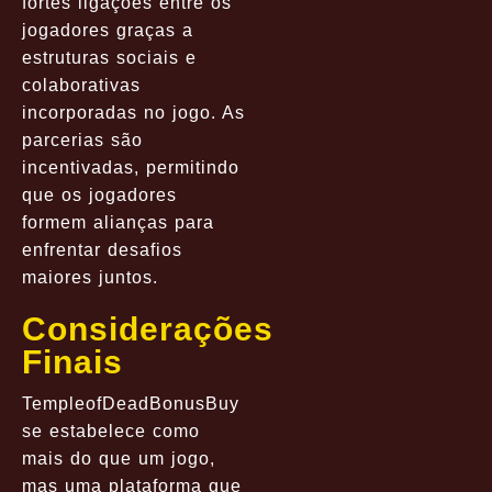
fortes ligações entre os
jogadores graças a
estruturas sociais e
colaborativas
incorporadas no jogo. As
parcerias são
incentivadas, permitindo
que os jogadores
formem alianças para
enfrentar desafios
maiores juntos.
Considerações
Finais
TempleofDeadBonusBuy
se estabelece como
mais do que um jogo,
mas uma plataforma que