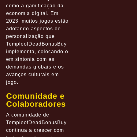
como a gamificação da
economia digital. Em
2023, muitos jogos estão
adotando aspectos de
personalização que
TempleofDeadBonusBuy
implementa, colocando-o
em sintonia com as
demandas globais e os
avanços culturais em
jogo.
Comunidade e
Colaboradores
A comunidade de
TempleofDeadBonusBuy
continua a crescer com