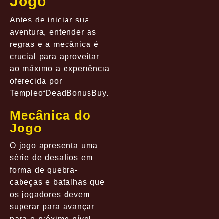
Jogo
Antes de iniciar sua
aventura, entender as
regras e a mecânica é
crucial para aproveitar
ao máximo a experiência
oferecida por
TempleofDeadBonusBuy.
Mecânica do
Jogo
O jogo apresenta uma
série de desafios em
forma de quebra-
cabeças e batalhas que
os jogadores devem
superar para avançar
para o próximo nível.