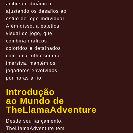
ambiente dinâmico,
ajustando os desafios ao
estilo de jogo individual.
Além disso, a estética
visual do jogo, que
combina gráficos
coloridos e detalhados
com uma trilha sonora
imersiva, mantém os
jogadores envolvidos
por horas a fio.
Introdução
ao Mundo de
TheLlamaAdventure
Desde seu lançamento,
TheLlamaAdventure tem