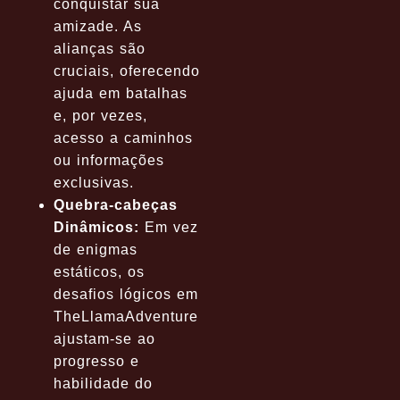
conquistar sua
amizade. As
alianças são
cruciais, oferecendo
ajuda em batalhas
e, por vezes,
acesso a caminhos
ou informações
exclusivas.
Quebra-cabeças
Dinâmicos:
Em vez
de enigmas
estáticos, os
desafios lógicos em
TheLlamaAdventure
ajustam-se ao
progresso e
habilidade do