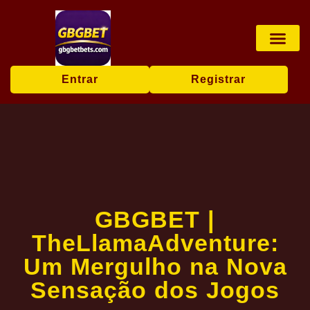
Transmissão ao vi
Jogos de cass
Ofertas exc
Notícias do Setor
Entrar
Registrar
GBGBET |
TheLlamaAdventure:
Um Mergulho na Nova
Sensação dos Jogos