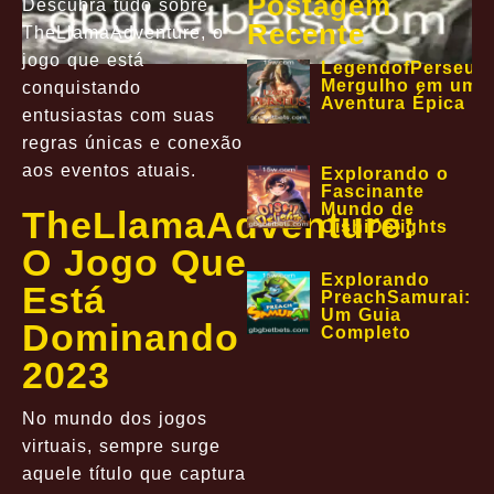
Postagem
Descubra tudo sobre
Recente
TheLlamaAdventure, o
jogo que está
LegendofPerseus
Mergulho em uma
conquistando
Aventura Épica
entusiastas com suas
regras únicas e conexão
aos eventos atuais.
Explorando o
Fascinante
Mundo de
TheLlamaAdventure:
OishiDelights
O Jogo Que
Explorando
Está
PreachSamurai:
Um Guia
Dominando
Completo
2023
No mundo dos jogos
virtuais, sempre surge
aquele título que captura