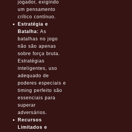
jogador, exigindo
um pensamento
crítico contínuo.
Estratégia e
Batalha:
As
batalhas no jogo
não são apenas
sobre força bruta.
Estratégias
inteligentes, uso
adequado de
poderes especiais e
timing perfeito são
essenciais para
superar
adversários.
Recursos
Limitados e