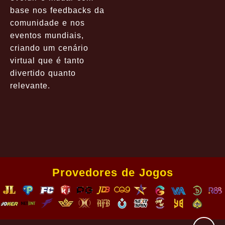
base nos feedbacks da
comunidade e nos
eventos mundiais,
criando um cenário
virtual que é tanto
divertido quanto
relevante.
Provedores de Jogos